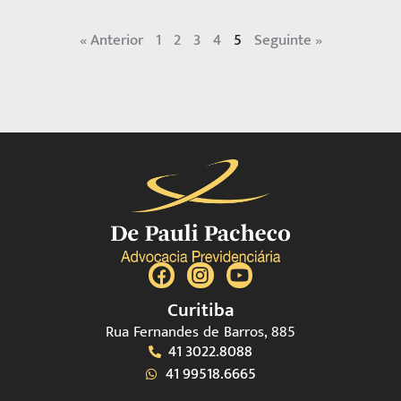
« Anterior
1
2
3
4
5
Seguinte »
Curitiba
Rua Fernandes de Barros, 885
41 3022.8088
41 99518.6665