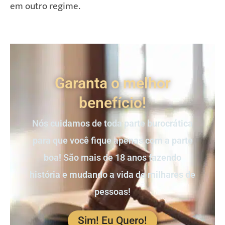
em outro regime.
Garanta o melhor
benefício!
Nós cuidamos de toda parte burocrática
para que você fique apenas com a parte
boa! São mais de 18 anos fazendo
história e mudando a vida de milhares de
pessoas!
Sim! Eu Quero!