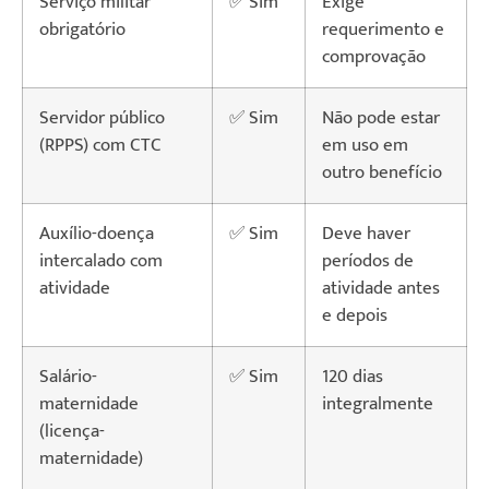
Serviço militar
✅ Sim
Exige
obrigatório
requerimento e
comprovação
Servidor público
✅ Sim
Não pode estar
(RPPS) com CTC
em uso em
outro benefício
Auxílio-doença
✅ Sim
Deve haver
intercalado com
períodos de
atividade
atividade antes
e depois
Salário-
✅ Sim
120 dias
maternidade
integralmente
(licença-
maternidade)